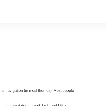
 site navigation (in most themes). Most people
, have a great dog named Jack, and I like