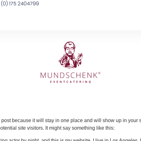
(0) 175 2404799
g post because it will stay in one place and will show up in your
ential site visitors. It might say something like this:
ing actor by night, and this is my website. I live in Los Angeles