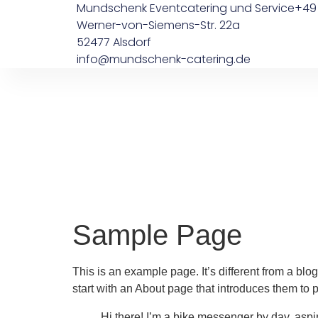
Mundschenk Eventcatering und Service
+49 
Werner-von-Siemens-Str. 22a
52477 Alsdorf
info@mundschenk-catering.de
Sample Page
This is an example page. It’s different from a blo
start with an About page that introduces them to pot
Hi there! I’m a bike messenger by day, aspir